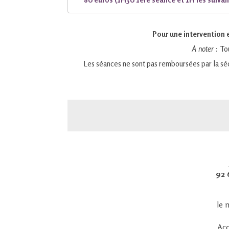
Pour une intervention en
A noter
: To
Les séances ne sont pas remboursées par la séc
92 
le 
Acc