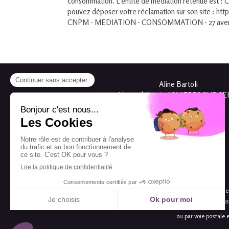
consommation. L'entité de médiation retenue es
pouvez déposer votre réclamation sur son site : ht
CNPM - MEDIATION - CONSOMMATION - 27 avenue de
Aline Bartoli
Hypnothérapie ASNIERES SUR SE
Asnières-sur-Seine
38 rue de Nanterre
92600
Asnières-sur-Seine
Prendre rendez-vous
L.616-1
R.616-1
Conformément aux articles
et
du code 
MÉDIATION - CONSOMMATION. En cas de l
ou par voie posta