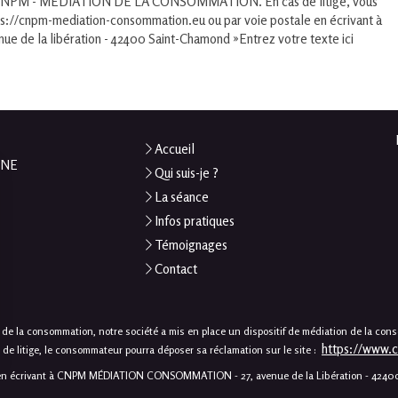
t : CNPM - MEDIATION DE LA CONSOMMATION. En cas de litige, vous
tps://cnpm-mediation-consommation.eu ou par voie postale en écrivant à
 la libération - 42400 Saint-Chamond »Entrez votre texte ici
Accueil
INE
Qui suis-je ?
La séance
Infos pratiques
Témoignages
Contact
de la consommation, notre société a mis en place un dispositif de médiation de la con
https://www.
itige, le consommateur pourra déposer sa réclamation sur le site :
le en écrivant à CNPM MÉDIATION CONSOMMATION - 27, avenue de la Libération - 4